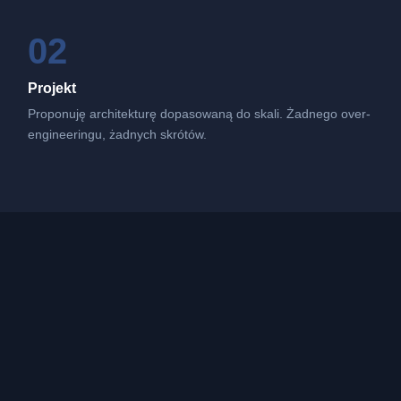
02
Projekt
Proponuję architekturę dopasowaną do skali. Żadnego over-
engineeringu, żadnych skrótów.
03
Realizacja
Wdrażam z regularnymi deliverables. Przy większych
projektach dobieram sprawdzonych specjalistów.